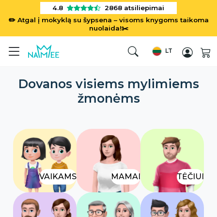
4.8
2868
atsiliepimai
✏️ Atgal į mokyklą su šypsena – visoms knygoms taikoma
nuolaida!✂️
LT
Dovanos visiems mylimiems
žmonėms
VAIKAMS
MAMAI
TĖČIUI