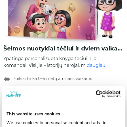
Šeimos nuotykiai tėčiui ir dviem vaikams
Ypatinga personalizuota knyga tėčiui ir jo
komandai! Visi jie – istorijų herojai, mat
daugiau
personalizuoti veikėjai atrodo būtent taip,
Puikiai tinka 0–6 metų amžiaus vaikams
kaip tėtis ir du jo vaikai. Galite netgi įtraukti ir
tai, kaip vaikai vadina tėtį – gal „tėte“, o gal
„tėveliu“. Parašykite ir išskirtinę žinutę, kuri
Atsiliepimai (57)
bus išspausdinta knygos pradžioje prieš
Nuo
prasidedant smagioms šeimos istorijoms. Ši
15,67 €
-17%
unikali šeimos knyga tėčiams iš tiesų yra
This website uses cookies
18,88 €
bene geriausia personalizuota dovana Tėčio
We use cookies to personalise content and ads, to
dienos ar kitos šventės proga!