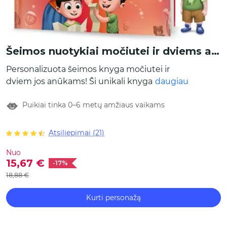
Šeimos nuotykiai močiutei ir dviems anūkams
Personalizuota šeimos knyga močiutei ir
dviem jos anūkams! Ši unikali knyga suartins
daugiau
vaikus su jų močiute ir leis jai pajusti mažylių
Puikiai tinka 0–6 metų amžiaus vaikams
meilę. Galima rinktis iš daugiau nei 10 veiklų,
kurios tikrai sužavės anūkus ir močiutes. Ši
spalvinga ir smagi šeimos knyga bendravimą
Atsiliepimai (21)
pavers nepamirštama patirtimi.
Nuo
15,67 €
-17%
18,88 €
Kurti personažą