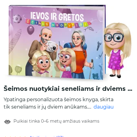
Šeimos nuotykiai seneliams ir dviems anūkams
Ypatinga personalizuota šeimos knyga, skirta
tik seneliams ir jų dviem anūkams.
daugiau
Personalizuoti veikėjai atgis knygoje – kad
Puikiai tinka 0–6 metų amžiaus vaikams
taip nutiktų, pritaikykite jų išvaizdą,
užrašykite vardus ir tai, kaip vaikai vadina
senelius. Taip pat galite pridėti specialią