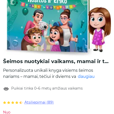
Šeimos nuotykiai vaikams, mamai ir tėčiui
Personalizuota unikali knyga visiems šeimos
nariams – mamai, tėčiui ir dviems vaikams!
daugiau
Visi šeimos nariai tampa istorijos veikėjais ir
Puikiai tinka 0–6 metų amžiaus vaikams
yra įtraukiami į smagius šeimos nuotykius.
Tereikia priderinti jų išvaizdą, įrašyti visų
šeimos narių vardus ir pridėti išskirtinę
Atsiliepimai (89)
žinutę šeimai. Skaitydami knygą, drauge
Nuo
atraskite smagias kasdienes akimirkas. Yra