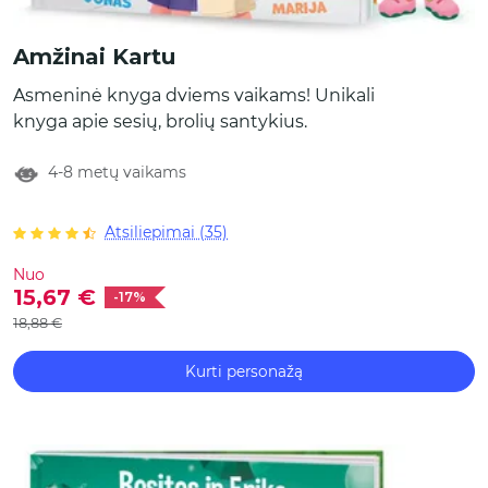
Amžinai Kartu
Asmeninė knyga dviems vaikams! Unikali
knyga apie sesių, brolių santykius.
4-8 metų vaikams
Atsiliepimai (35)
Nuo
15,67 €
-17%
18,88 €
Kurti personažą