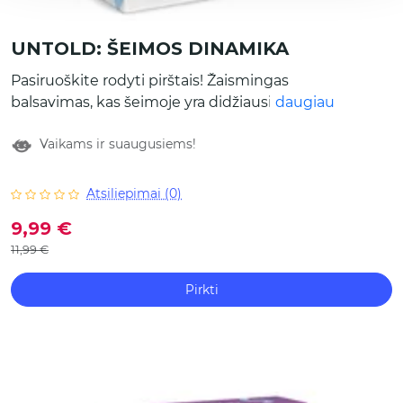
UNTOLD: ŠEIMOS DINAMIKA
Pasiruoškite rodyti pirštais! Žaismingas
balsavimas, kas šeimoje yra didžiausias
daugiau
miegalius, o kas – technologijų guru. Juoko
Vaikams ir suaugusiems!
dozė garantuota. Viduje rasite 50 kortelių su
interaktyviais klausimais bei balsavimais,
atskleidžiančiais šeimos narių kasdienius
Atsiliepimai (0)
įpročius. Tinka: linksmoms visos šeimos
9,99 €
pramogoms ir žaidimų vakarams su vaikais.
11,99 €
Pirkti