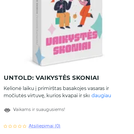
UNTOLD: VAIKYSTĖS SKONIAI
Kelionė laiku į primirštas basakojes vasaras ir
močiutės virtuvę, kurios kvapai ir skoniai
daugiau
žadina nostalgiškus jausmus. Viduje rasite 50
Vaikams ir suaugusiems!
kortelių su klausimais, kurie padės prisiminti
pačias skaniausias gyvenimo akimirkas.
Tinka: jaukiems vakarams prie stalo, kai nauji
Atsiliepimai (0)
kulinariniai atradimai sužadina norą prisiminti