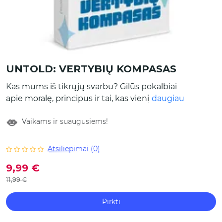
UNTOLD: VERTYBIŲ KOMPASAS
Kas mums iš tikrųjų svarbu? Gilūs pokalbiai
apie moralę, principus ir tai, kas vienija šeimą
daugiau
net pačiomis sunkiausiomis akimirkomis.
Vaikams ir suaugusiems!
Viduje rasite 50 kortelių su klausimais, kurie
padės ugdyti vaikų ir paauglių moralines bei
etines vertybes. Tinka: rimtesniems
Atsiliepimai (0)
pokalbiams apie gyvenimą, taisykles ir
9,99 €
principus, kurie formuoja šeimos pagrindą.
11,99 €
Pirkti