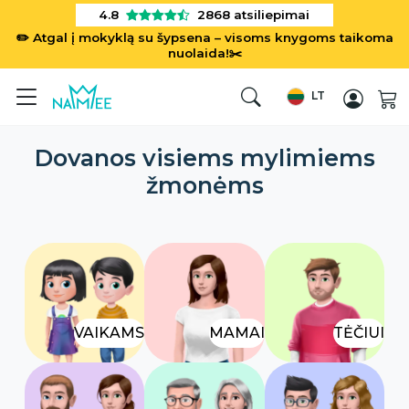
4.8
2868
atsiliepimai
✏️ Atgal į mokyklą su šypsena – visoms knygoms taikoma
nuolaida!✂️
LT
Dovanos visiems mylimiems
žmonėms
VAIKAMS
MAMAI
TĖČIUI