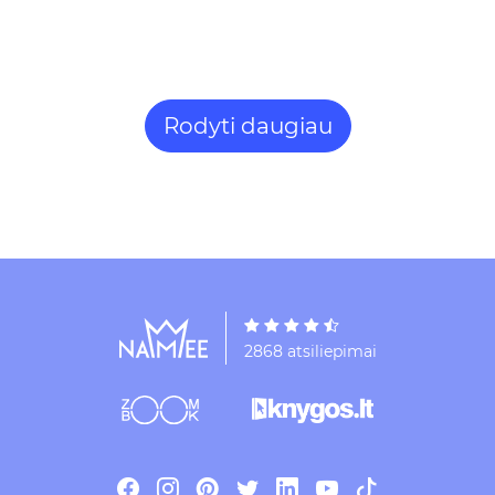
Rodyti daugiau
2868 atsiliepimai