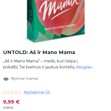
UNTOLD: Aš ir Mano Mama
„Aš ir Mano Mama“ – meilė, kuri telpa į
pokalbį. Tai švelnus ir jaukus kortelių
daugiau
žaidimas, sukurtas specialiai Mamos dienai.
Mylimai mamai
Jis kviečia mamą ir vaiką sustoti, pasikalbėti,
pasijuokti ir pasidalyti prisiminimais, kurie
stiprina jų ryšį. Kiekviena kortelė skatina
Atsiliepimai (0)
nuoširdų pokalbį, padeda vaikui geriau
9,99 €
pažinti mamą, o mamai – išgirsti gražiausius
11,99 €
žodžius iš savo vaiko. Tai puikus būdas