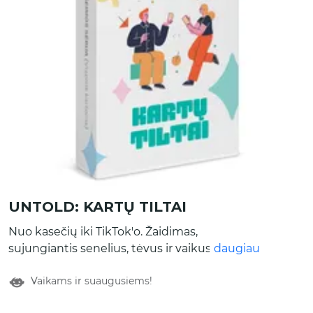
UNTOLD: KARTŲ TILTAI
Nuo kasečių iki TikTok'o. Žaidimas,
sujungiantis senelius, tėvus ir vaikus.
daugiau
Sužinokite, kaip keitėsi pasaulis, bet išliko tos
Vaikams ir suaugusiems!
pačios vertybės. Viduje rasite 50 kortelių su
klausimais, padedančiais sustiprinti ryšį tarp