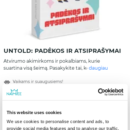
UNTOLD: PADĖKOS IR ATSIPRAŠYMAI
Atvirumo akimirkoms ir pokalbiams, kurie
suartina visą šeimą. Pasakykite tai, ko
daugiau
nedrįsote pasakyti, ir nuoširdžiai
Vaikams ir suaugusiems!
apsikabinkite. Viduje rasite 50 kortelių su
klausimais, padedančiais atskleisti jausmus –
tai stiprina emocinį ryšį ir ugdo dėkingumą.
Atsiliepimai (0)
Tinka: ramiems, jaukiems vakarams su
9,99 €
artimiausiais šeimos nariais arba siekiant
This website uses cookies
11,99 €
išspręsti senus nesusipratimus ir susitaikyti
We use cookies to personalise content and ads, to
po ginčų.
provide social media features and to analyse our traffic.
Pirkti