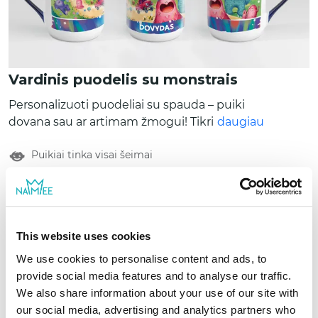
Vardinis puodelis su monstrais
Personalizuoti puodeliai su spauda – puiki
dovana sau ar artimam žmogui! Tikriems
daugiau
monstrų megėjams... ir ne tik! Kokybiška
Puikiai tinka visai šeimai
spauda, originalus dizainas ir puodelis, kuris
tikrai išsiskirs kiekvieną dieną. Asortimente
rasite skirtingus keramikinių puodelių
Atsiliepimai (0)
modelius bei spalvas.
Nuo
9,89 €
This website uses cookies
-10%
10,99 €
We use cookies to personalise content and ads, to
provide social media features and to analyse our traffic.
Sukurti
We also share information about your use of our site with
our social media, advertising and analytics partners who