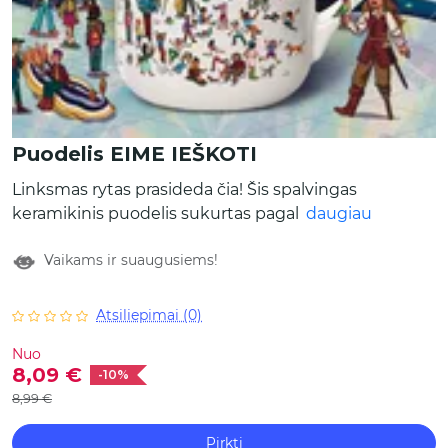
Puodelis EIME IEŠKOTI
Linksmas rytas prasideda čia! Šis spalvingas
keramikinis puodelis sukurtas pagal mūsų
daugiau
mažųjų skaitytojų mėgstamos knygos „Eime
Vaikams ir suaugusiems!
ieškoti“ iliustracijas. Priežiūra:
rekomenduojame plauti rankomis ir nedėti į
mikrobangų krosnelę.
Atsiliepimai (0)
Nuo
8,09 €
-10%
8,99 €
Pirkti