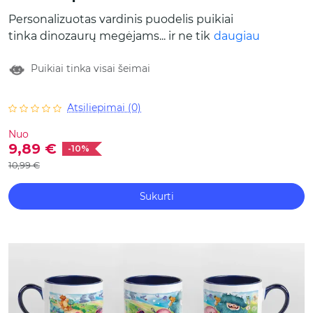
Personalizuotas vardinis puodelis puikiai
tinka dinozaurų megėjams... ir ne tik!
daugiau
Kokybiška spauda, originalus dizainas ir
Puikiai tinka visai šeimai
puodelis, kuris tikrai išsiskirs kiekvieną dieną.
Asortimente rasite skirtingus keramikinių
puodelių modelius bei spalvas.
Atsiliepimai (0)
Nuo
9,89 €
-10%
10,99 €
Sukurti