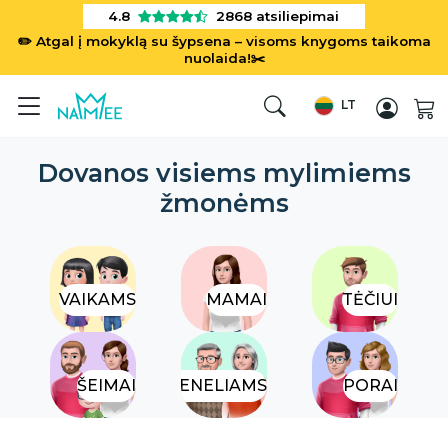
4.8
2868
atsiliepimai
✏️ Atgal į mokyklą su šypsena – visoms knygoms taikoma
nuolaida!✂️
LT
Dovanos visiems mylimiems
žmonėms
VAIKAMS
MAMAI
TĖČIUI
ŠEIMAI
SENELIAMS
PORAI