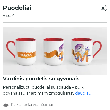
Puodeliai
Viso: 4
Vardinis puodelis su gyvūnais
Personalizuoti puodeliai su spauda – puiki
dovana sau ar artimam žmogui! Įrašyk savo
daugiau
vardą, o mes pagal pirmąją vardo raidę
Puikiai tinka visai šeimai
priderinsime unikalų gyvūno dizainą.