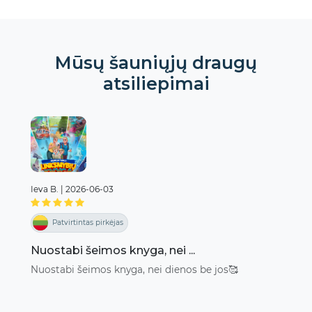
gausu spalvingų iliustracijų, perteikiančių
vaikystės džiaugsmą ir nuostabą. Nuo
mokymosi važiuoti dviračiu iki naujų draugų
Mūsų šauniųjų draugų
- knygoje parodoma, kad vaikas visada turės
atsiliepimai
šalia kažką, kas jį palaikys ir padrąsins. Knyga
apie meilę, draugystę ir atkaklumą yra
jaudinanti padėka svarbiausiems žmonėms
vaiko gyvenime.
Ieva B.
|
2026-06-03
Patvirtintas pirkėjas
Nuostabi šeimos knyga, nei ...
Nuostabi šeimos knyga, nei dienos be jos🥰