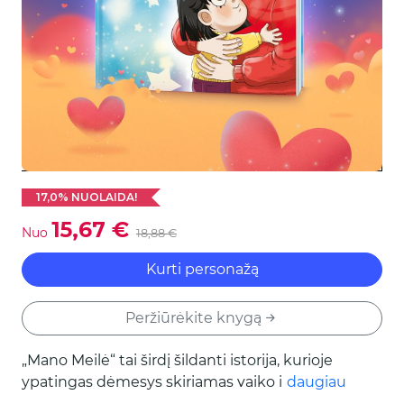
17,0% NUOLAIDA!
15,67 €
Nuo
18,88 €
Kurti personažą
Peržiūrėkite knygą
„Mano Meilė“ tai širdį šildanti istorija, kurioje
ypatingas dėmesys skiriamas vaiko ir jo
daugiau
artimųjų ryšiui. Kiekviename puslapyje