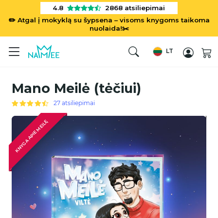
4.8
2868
atsiliepimai
✏️ Atgal į mokyklą su šypsena – visoms knygoms taikoma
nuolaida!✂️
LT
Mano Meilė (tėčiui)
27 atsiliepimai
KNYGA APIE MEILĘ