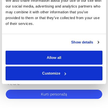
We also share information about your use of our site with
our social media, advertising and analytics partners who
may combine it with other information that you’ve
provided to them or that they’ve collected from your use
of their services.
Linksmybių knyga
Didžiausia, dar niekur neregėta naujiena -
personalizuota šeimos žaidimų knyga! Tavęs
daugiau
Show details
laukia 10 spalvingų ir linksmų žaidimų,
Skirta visai šeimai
iliustruotas asmeninis šeimos viršelis ir geras
laikas drauge! Užsisakykite „Linksmybių
Allow all
Knygą“ dabar!
Atsiliepimai (27)
Customize
Nuo
36,88 €
-17%
44,43 €
Kurti personažą