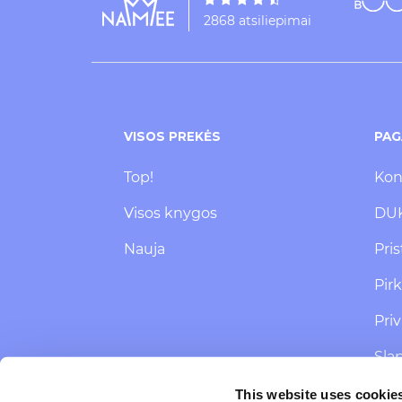
2868 atsiliepimai
VISOS PREKĖS
PAG
Top!
Kon
Visos knygos
DU
Nauja
Pri
Pir
Pri
Sla
SMS
This website uses cookie