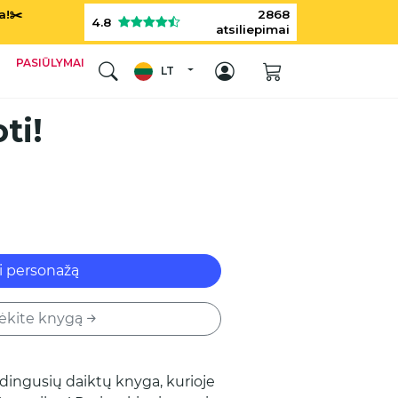
a!✂️
2868
4.8
atsiliepimai
PASIŪLYMAI
LT
ti!
i personažą
rėkite knygą
dingusių daiktų knyga, kurioje