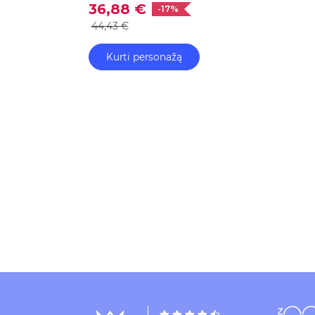
36,88 €
-17%
44,43 €
Kurti personažą