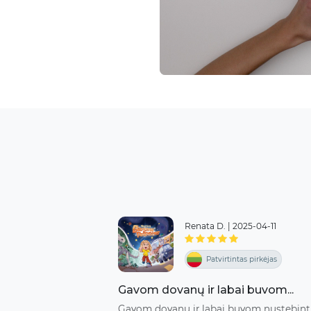
Renata D.
|
2025-04-11
Patvirtintas pirkėjas
Gavom dovanų ir labai buvom...
Gavom dovanų ir labai buvom nustebinti i