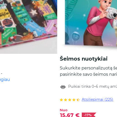
Šeimos nuotykiai
Sukurkite personalizuotą š
 -
pasirinkite savo šeimos nariu
avęs
ugiau
nuotykius! Leiskite jiems pa
Puikiai tinka 0–6 metų am
ir sukurkite veikėjus, kurie 
geras
kaip realybėje: įrašykite var
išvaizdą, netgi parašykite iš
Atsiliepimai (225)
kuri bus atspausdinta knygo
Nuo
personalizuota knyga apim
15,67 €
-17%