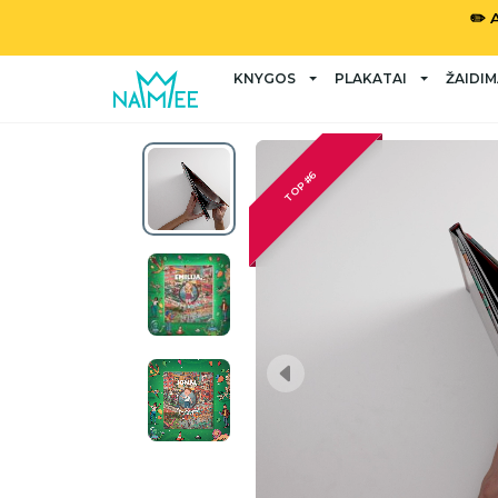
✏️ 
KNYGOS
PLAKATAI
ŽAIDIM
TOP #6