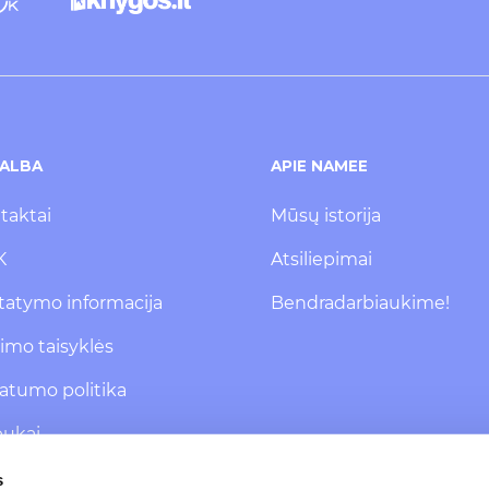
ALBA
APIE NAMEE
taktai
Mūsų istorija
K
Atsiliepimai
statymo informacija
Bendradarbiaukime!
kimo taisyklės
vatumo politika
pukai
 pranešimų
s