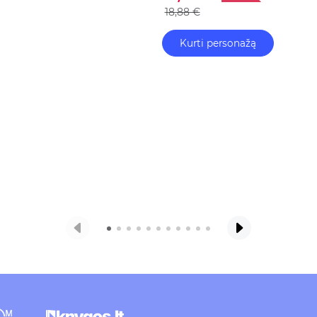
skirtingų šeimos istorijų, kur
18,88 €
idėjomis svajonių veiklų su
Kurti personažą