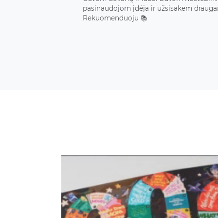
pasinaudojom įdėja ir užsisakem draug
Rekuomenduoju 📚