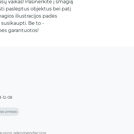
ūsų vaikas! Pasinerkite į smagią
ti paslėptus objektus bei patį
smagios iliustracijos padės
 susikaupti. Be to -
bės garantuotos!
3-12-08
tas pirkėjas
Knyga
iausios rekomendacijos.
Viskas ger