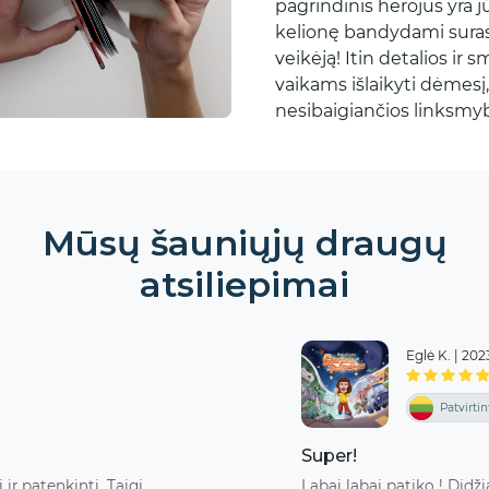
pagrindinis herojus yra j
kelionę bandydami suras
veikėją! Itin detalios ir 
vaikams išlaikyti dėmesį,
nesibaigiančios linksmy
Mūsų šauniųjų draugų
atsiliepimai
Eglė K.
|
202
Patvirtin
Super!
r patenkinti. Taigi
Labai labai patiko ! Didž