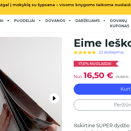
Atgal į mokyklą su šypsena – visoms knygoms taikoma nuolaid
AI
PUODELIAI
DOVANOS
DARŽELIAMS
DOVANŲ
KUPONAS
Eime Ieško
22 atsiliepimai
17,0% NUOLAIDA!
16,50 €
Nuo
19,88 €
Kurt
Peržiū
Išskirtinė SUPER dydžio 