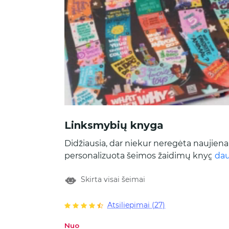
Linksmybių knyga
Didžiausia, dar niekur neregėta naujiena
personalizuota šeimos žaidimų knyga! T
da
laukia 10 spalvingų ir linksmų žaidimų,
Skirta visai šeimai
iliustruotas asmeninis šeimos viršelis ir 
laikas drauge! Užsisakykite „Linksmybių
Knygą“ dabar!
Atsiliepimai (27)
Nuo