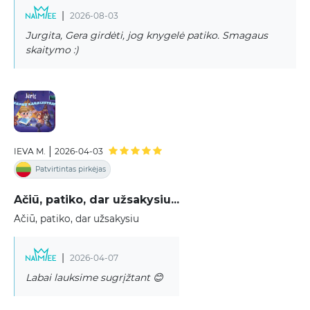
|
2026-08-03
Jurgita, Gera girdėti, jog knygelė patiko. Smagaus
skaitymo :)
|
IEVA M.
2026-04-03
Patvirtintas pirkėjas
Ačiū, patiko, dar užsakysiu...
Ačiū, patiko, dar užsakysiu
|
2026-04-07
Labai lauksime sugrįžtant 😊