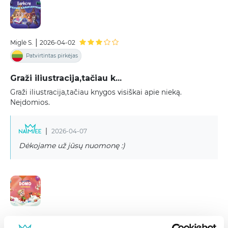
|
Miglė S.
2026-04-02
Patvirtintas pirkėjas
Graži iliustracija,tačiau k...
Graži iliustracija,tačiau knygos visiškai apie nieką.
Neįdomios.
|
2026-04-07
Dėkojame už jūsų nuomonę :)
|
Viktorija M.
2026-03-09