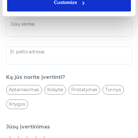
Parašykite atsiliepimą
Customize
Jūsų vardas
El. pašto adresas
Ką jūs norite įvertinti?
Aptarnavimas
Kokybė
Pristatymas
Turinys
Knygos
Jūsų įvertinimas