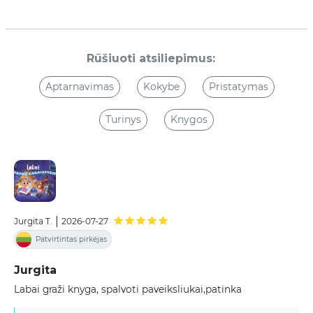
Rūšiuoti atsiliepimus:
Aptarnavimas
Kokybė
Pristatymas
Turinys
Knygos
|
Jurgita T.
2026-07-27
Patvirtintas pirkėjas
Jurgita
Labai graži knyga, spalvoti paveiksliukai,patinka