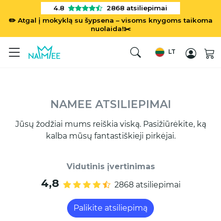
4.8
2868
atsiliepimai
✏️ Atgal į mokyklą su šypsena – visoms knygoms taikoma
nuolaida!✂️
LT
NAMEE ATSILIEPIMAI
Jūsų žodžiai mums reiškia viską. Pasižiūrėkite, ką
kalba mūsų fantastiškieji pirkėjai.
Vidutinis įvertinimas
4,8
2868 atsiliepimai
Palikite atsiliepimą