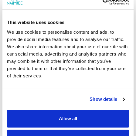
Patvirtintas pirkėjas
Vardinės knygelės
This website uses cookies
Labai smagu, kad yra pasirinkimas tiek pasakų, tiek viršelio.
Norėtųsi gal ilgesnių istorijų. Personalas greitai atrašo į
We use cookies to personalise content and ads, to
laiškus.
provide social media features and to analyse our traffic.
We also share information about your use of our site with
our social media, advertising and analytics partners who
|
2026-03-20
may combine it with other information that you’ve
Ačiū už atsiliepimą! 💫 Džiugu, kad patiko
provided to them or that they’ve collected from your use
asortimentas ir mūsų aptarnavimas. Pastaba dėl
ilgesnių istorijų tikrai bus svarbi ateityje :)
of their services.
Show details
Įkelti daugiau
Allow all