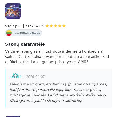
|
Virginija K.
2026-04-03
Patvirtintas pirkėjas
Sapnų karalystėje
Vardinė, labai gražiai iliustruota ir dėmesiu konkrečiam
vaikui. Dar tik laukia dovanojama, bet jau dabar aišku, kad
anūkei patiks. Labai greitas pristatymas. Ačiū !
|
2026-04-07
Dėkojame už gražų atsiliepimą 😊 Labai džiaugiamės,
kad įvertinote personalizaciją, iliustracijas ir greitą
pristatymą. Tikimės, kad dovana anūkei suteiks daug
džiaugsmo ir jaukių skaitymo akimirkų!