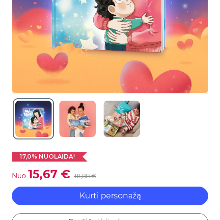
17,0% NUOLAIDA!
15,67 €
Nuo
18,88 €
Kurti personažą