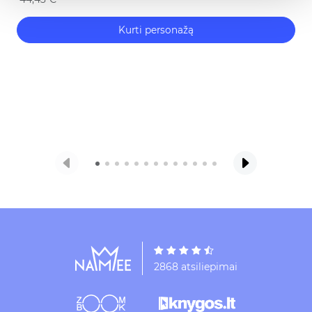
Kurti personažą
2868 atsiliepimai