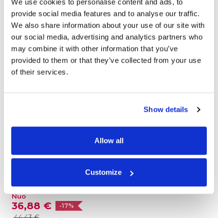
We use cookies to personalise content and ads, to
provide social media features and to analyse our traffic.
We also share information about your use of our site with
our social media, advertising and analytics partners who
may combine it with other information that you’ve
provided to them or that they’ve collected from your use
of their services.
Linksmybių knyga
Show details
Didžiausia, dar niekur neregėta naujiena -
personalizuota šeimos žaidimų knyga! Tavęs
daugiau
Allow all
laukia 10 spalvingų ir linksmų žaidimų,
Skirta visai šeimai
iliustruotas asmeninis šeimos viršelis ir geras
laikas drauge! Užsisakykite „Linksmybių
Customize
Knygą“ dabar!
Atsiliepimai (27)
Nuo
36,88 €
-17%
44,43 €