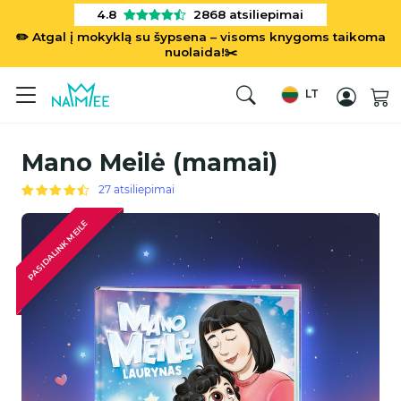
4.8
2868
atsiliepimai
✏️ Atgal į mokyklą su šypsena – visoms knygoms taikoma
nuolaida!✂️
LT
Mano Meilė (mamai)
27 atsiliepimai
PASIDALINK MEILE