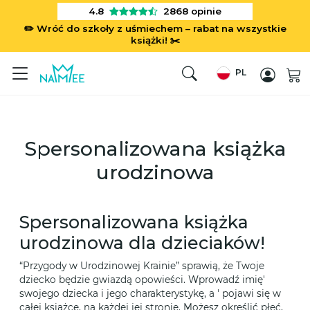
4.8
2868
opinie
✏️ Wróć do szkoły z uśmiechem – rabat na wszystkie
książki! ✂️
PL
Spersonalizowana książka
urodzinowa
Spersonalizowana książka
urodzinowa dla dzieciaków!
“Przygody w Urodzinowej Krainie” sprawią, że Twoje
dziecko będzie gwiazdą opowieści. Wprowadź imię'
swojego dziecka i jego charakterystykę, a ' pojawi się w
całej książce, na każdej jej stronie. Możesz określić płeć,