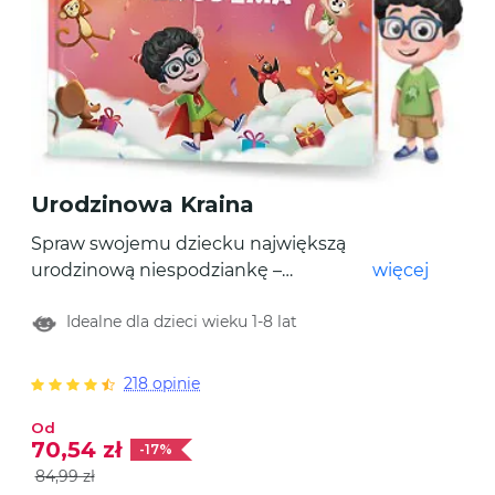
Urodzinowa Kraina
Spraw swojemu dziecku największą
urodzinową niespodziankę –
więcej
spersonalizowaną książkę z jego imieniem i
Idealne dla dzieci wieku 1-8 lat
bohaterem stworzonym na jego
podobieństwo! Dodaj 10 lub więcej
wyjątkowych urodzinowych przygód. Twój
218 opinie
maluch przemierzy niebo, odkryje
tajemnicze krainy i zanurkuje w magiczne,
Od
70,54 zł
-17%
podwodne światy. W książce znajdziesz
84,99 zł
także ilustrowany tort ze świeczkami