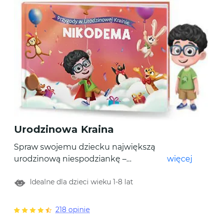
Urodzinowa Kraina
Spraw swojemu dziecku największą
urodzinową niespodziankę –
więcej
spersonalizowaną książkę z jego imieniem i
Idealne dla dzieci wieku 1-8 lat
bohaterem stworzonym na jego
podobieństwo! Dodaj 10 lub więcej
wyjątkowych urodzinowych przygód. Twój
218 opinie
maluch przemierzy niebo, odkryje