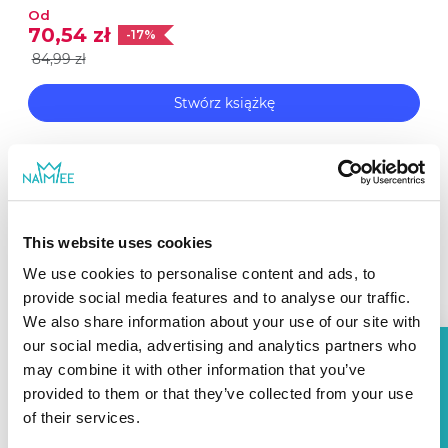
tajemnicze krainy i zanurkuje w magiczne,
Od
70,54 zł
-17%
podwodne światy. W książce znajdziesz
84,99 zł
także ilustrowany tort ze świeczkami
dopasowanymi do wieku dziecka!
Stwórz książkę
This website uses cookies
We use cookies to personalise content and ads, to
provide social media features and to analyse our traffic.
We also share information about your use of our site with
our social media, advertising and analytics partners who
rabatu
may combine it with other information that you’ve
provided to them or that they’ve collected from your use
12%
of their services.
Otrzymaj
Urodzinowa Kraina