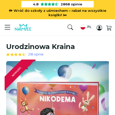
4.8
2868
opinie
✏️ Wróć do szkoły z uśmiechem – rabat na wszystkie
książki! ✂️
PL
Urodzinowa Kraina
218 opinie
NOWOŚĆ!