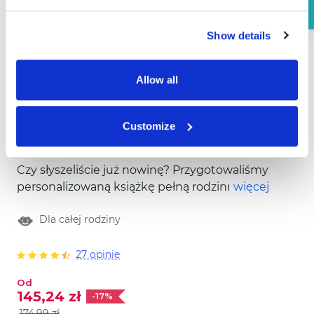
Show details
Allow all
Customize
Book of Fun
Czy słyszeliście już nowinę? Przygotowaliśmy
personalizowaną książkę pełną rodzinnych
więcej
gier – aż 10 wyjątkowych, zabawnych i
Dla całej rodziny
kolorowych wyzwań! Nie szukajcie dalej –
wszystko, czego potrzebujecie do wspólnej
rodzinnej zabawy, znajdziecie właśnie tutaj!
27 opinie
Uwaga! Ta książka jest w języku angielskim.
Od
145,24 zł
-17%
174,99 zł