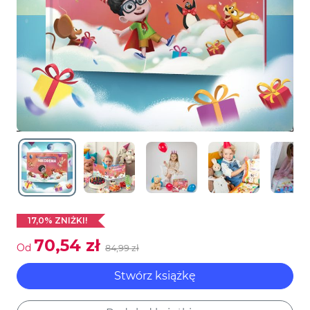
17,0% ZNIŻKI!
70,54 zł
Od
84,99 zł
Stwórz książkę