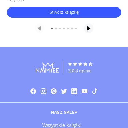
Stwórz książkę
2868 opinie
NASZ SKLEP
Wszystkie książki