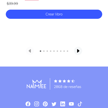
Garatea, en las que abundan los colores vivos
$39.99
y los pequeños detalles. ¡Prepárate para un
sinfín de horas de diversión mientras buscan
Crear libro
objetos ocultos en playas cálidas y soleadas,
ciudades animadas, museos, estaciones de
tren y mucho más! Con cada imagen se
abren las puertas a una nueva aventura en la
que tu peque será el héroe o la heroína que
marcará el camino.
2868 de reseñas