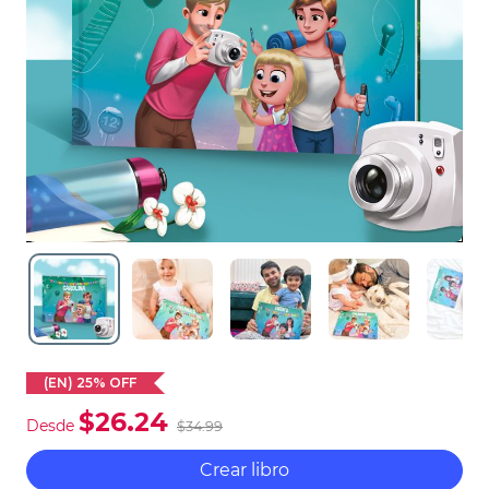
(EN) 25% OFF
$26.24
Desde
$34.99
Crear libro